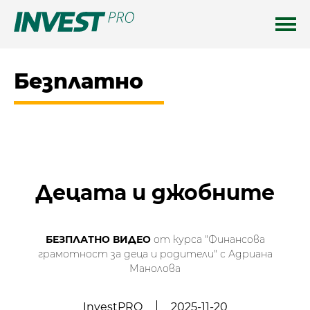
Безплатно
Децата и джобните
БЕЗПЛАТНО ВИДЕО
от курса "Финансова
грамотност за деца и родители" с Адриана
Манолова
InvestPRO
2025-11-20