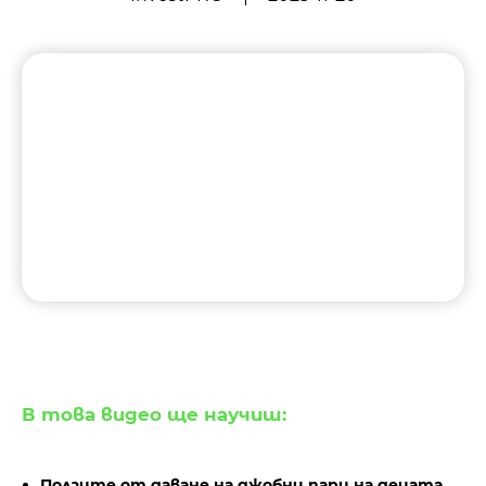
В това видео ще научиш:
Ползите от даване на джобни пари на децата