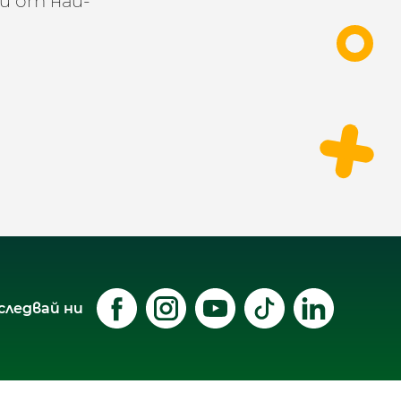
и от най-
следвай ни