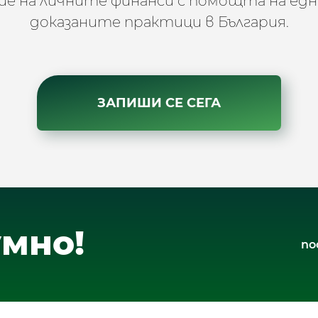
ие на личните финанси с помощта на едн
доказаните практици в България.
ЗАПИШИ СЕ СЕГА
мно!
по