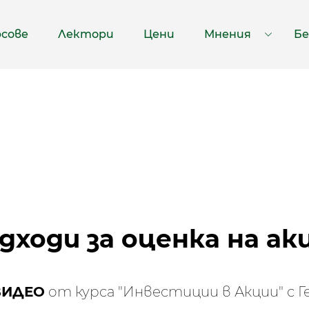
рсове
Лектори
Цени
Мнения
Бе
Крат
дходи за оценка на ак
ВИДЕО
от курса "Инвестиции в Акции" с Г