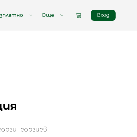
зплатно
Още
Вход
ки уроци
ция
еорги Георгиев