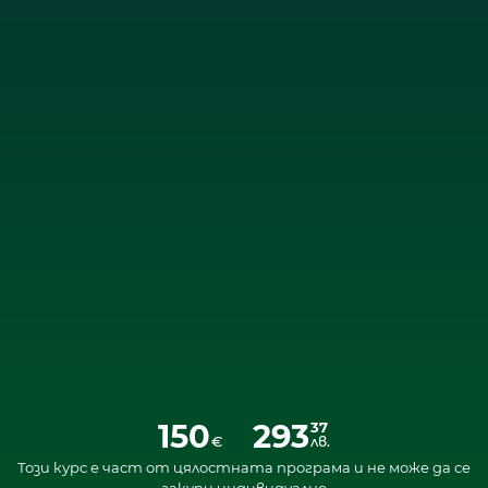
150
293
37
€
лв.
Този курс е част от цялостната програма и не може да се