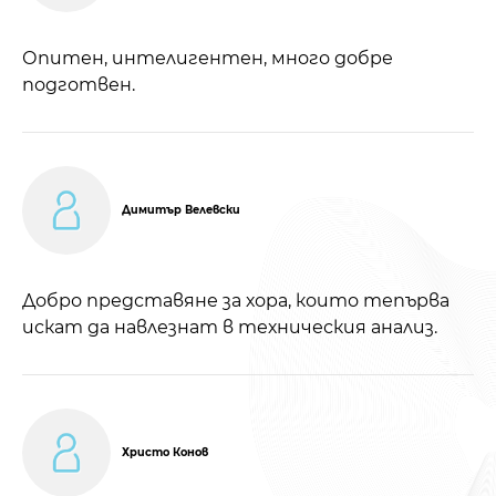
Опитен, интелигентен, много добре
подготвен.
Димитър Велевски
Добро представяне за хора, които тепърва
искат да навлезнат в техническия анализ.
Христо Конов