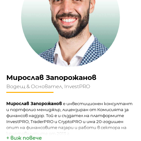
Мирослав Запорожанов
Водещ & Основател, InvestPRO
Мирослав Запорожанов
е инвестиционен консултант
и портфолио мениджър, лицензиран от Комисията за
финансов надзор. Той е и създател на платформите
InvestPRO, TraderPRO и CryptoPRO и има 20-годишен
опит на финансовите пазари и работи в сектора на
криптовалутите от 2013 г.
+ виж повече