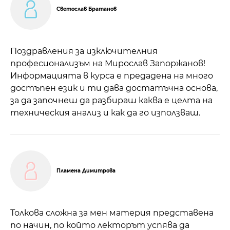
Светослав Братанов
Поздравления за изключителния
професионализъм на Мирослав Запоржанов!
Информацията в курса е предадена на много
достъпен език и ти дава достатъчна основа,
за да започнеш да разбираш каква е целта на
техническия анализ и как да го използваш.
Пламена Димитрова
Толкова сложна за мен материя представена
по начин, по който лекторът успява да