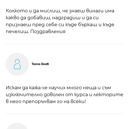
Колкото и да мислиш, че знаеш винаги има
какво да добавиш, надградиш и да си
признаеш пред себе си къде бъркаш и къде
печелиш. Поздравления
Тончо Янев
Искам да кажа че научих много неща и съм
изключително доволен от курса и лекторите
в него препоръчвам го на всеки!