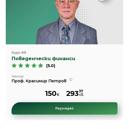
Курс #9
Поведенчески финанси
(5.0)
Лектор
Проф. Красимир Петров
37
150
293
€
лв.
Разгледай