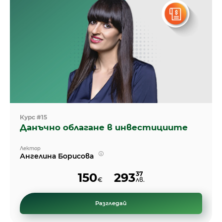
Курс #15
Данъчно облагане в инвестициите
Лектор
Ангелина Борисова
37
150
293
€
лв.
Разгледай