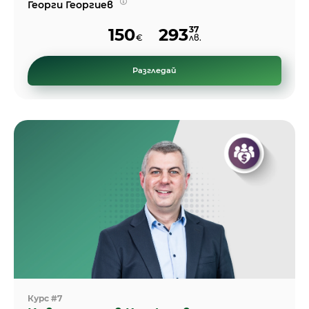
Георги Георгиев
37
150
293
€
лв.
Разгледай
Курс #7