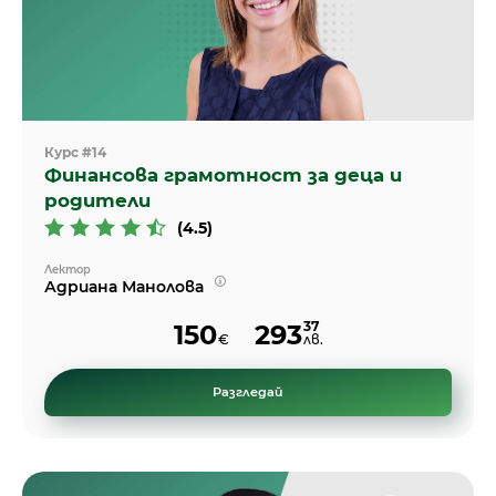
Курс #14
Финансова грамотност за деца и
родители
(4.5)
Лектор
Адриана Манолова
37
150
293
€
лв.
Разгледай