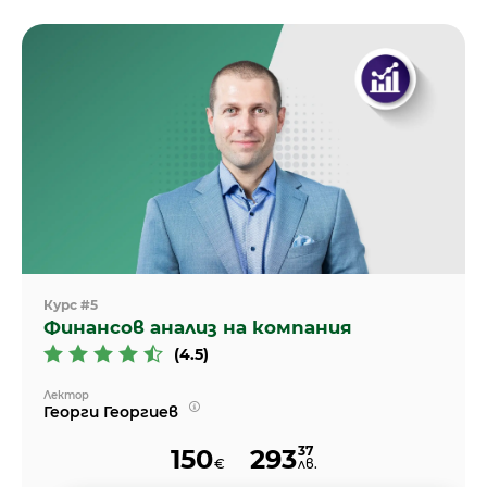
Курс #5
Финансов анализ на компания
(4.5)
Лектор
Георги Георгиев
37
150
293
€
лв.