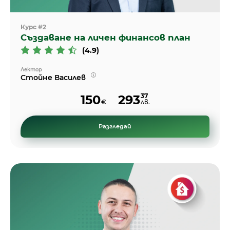
Курс #2
Създаване на личен финансов план
(4.9)
Лектор
Стойне Василев
37
150
293
€
лв.
Разгледай