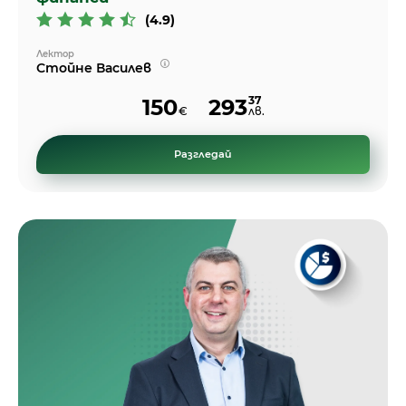
(4.9)
Лектор
Стойне Василев
37
150
293
€
лв.
Разгледай