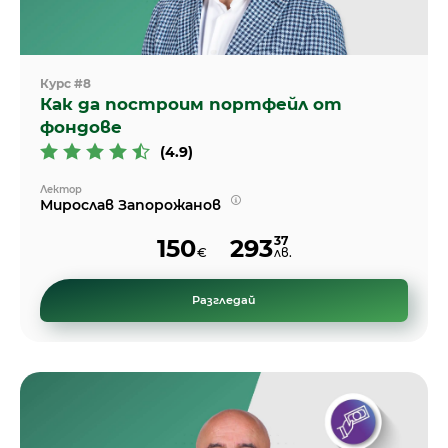
Курс #8
Как да построим портфейл от
фондове
(4.9)
Лектор
Мирослав Запорожанов
37
150
293
€
лв.
Разгледай