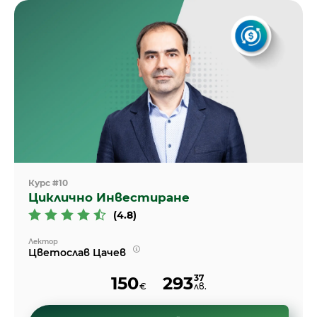
Курс #10
Циклично Инвестиране
(4.8)
Лектор
Цветослав Цачев
37
150
293
€
лв.