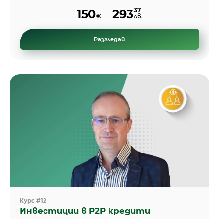
37
150
293
€
лв.
Разгледай
Курс #12
Инвестиции в P2P кредити