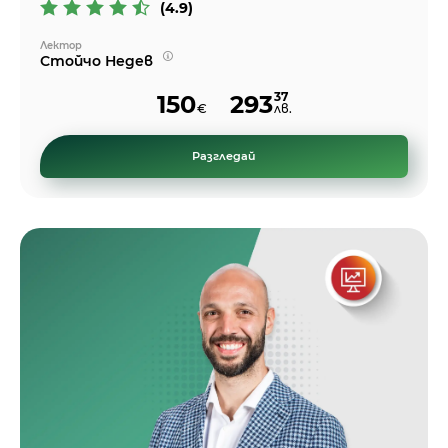
(4.9)
Лектор
Стойчо Недев
37
150
293
€
лв.
Разгледай